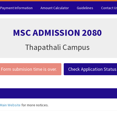
Payment Information
Amount Calculator
Guidelines
Contact U
MSC ADMISSION 2080
Thapathali Campus
Form submision time is over.
Check Application Status
 Main Website
for more notices.