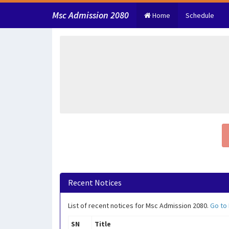
Msc Admission 2080
Home
Schedule
Recent Notices
List of recent notices for Msc Admission 2080.
Go to
SN
Title